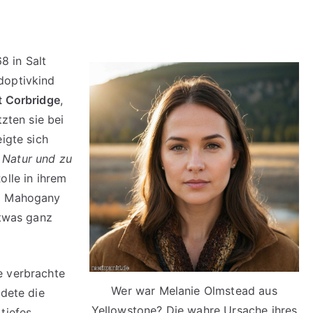
 in Salt
doptivkind
t Corbridge
,
tzten sie bei
igte sich
 Natur und zu
olle in ihrem
rd Mahogany
etwas ganz
e verbrachte
Wer war Melanie Olmstead aus
ndete die
Yellowstone? Die wahre Ursache ihres
tiefes