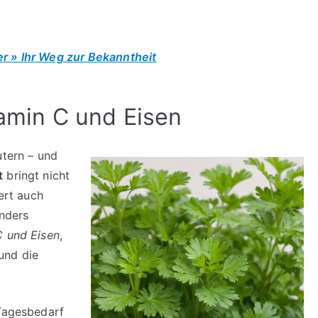
er » Ihr Weg zur Bekanntheit
itamin C und Eisen
utern – und
t
bringt nicht
fert auch
onders
C und Eisen
,
und die
 Tagesbedarf