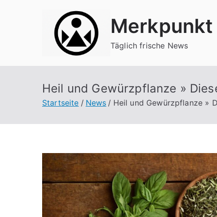
Zum
Merkpunkt
Inhalt
springen
Täglich frische News
Heil und Gewürzpflanze » Diese
Startseite
News
Heil und Gewürzpflanze » D